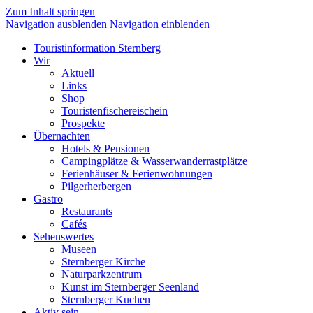
Zum Inhalt springen
Navigation ausblenden
Navigation einblenden
Touristinformation Sternberg
Wir
Aktuell
Links
Shop
Touristenfischereischein
Prospekte
Übernachten
Hotels & Pensionen
Campingplätze & Wasserwanderrastplätze
Ferienhäuser & Ferienwohnungen
Pilgerherbergen
Gastro
Restaurants
Cafés
Sehenswertes
Museen
Sternberger Kirche
Naturparkzentrum
Kunst im Sternberger Seenland
Sternberger Kuchen
Aktiv sein