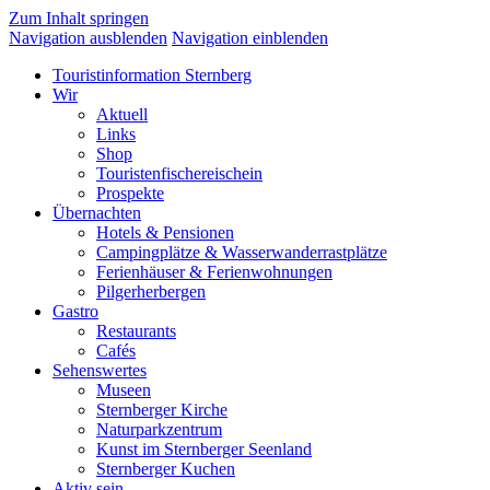
Zum Inhalt springen
Navigation ausblenden
Navigation einblenden
Touristinformation Sternberg
Wir
Aktuell
Links
Shop
Touristenfischereischein
Prospekte
Übernachten
Hotels & Pensionen
Campingplätze & Wasserwanderrastplätze
Ferienhäuser & Ferienwohnungen
Pilgerherbergen
Gastro
Restaurants
Cafés
Sehenswertes
Museen
Sternberger Kirche
Naturparkzentrum
Kunst im Sternberger Seenland
Sternberger Kuchen
Aktiv sein